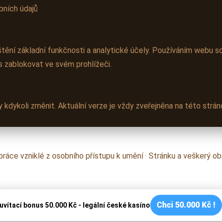
bních údajů
štění základní funkčnosti a analytické účely. Používáním webu s
s zablokovat ve svém prohlížeči.
 kdykoli změnit. Aktuální verze je vždy zveřejněna na této strán
lupráce vzniklé z osobního přístupu k umění · Stránku a veškerý 
Chci 50.000 Kč !
uvítací bonus 50.000 Kč - legální české kasíno