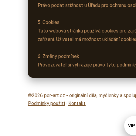
Právo podat stížnost u Úřadu pro ochranu oso
5. Cookies
Tato webová stránka používá cookies pro zaji
zařízení. Uživatel má možnost ukládání cookie
6. Změny podmínek
Provozovatel si vyhrazuje právo tyto podmínky
©2026 por-art.cz - originální díla, myšlenky a spo
Podmínky použití
·
Kontakt
VIP 