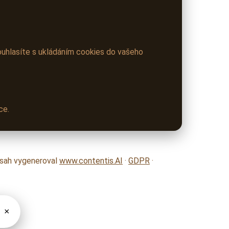
ouhlasíte s ukládáním cookies do vašeho
ce.
obsah vygeneroval
www.contentis.AI
·
GDPR
·
×