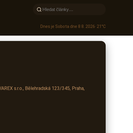
Dnes je Sobota dne 8 8. 2026
· 21°C
AREX s.r.o., Bělehradská 123/345, Praha,