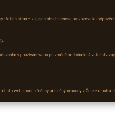
 třetích stran – za jejich obsah nenese provozovatel odpovědn
ny.
ačováním v používání webu po změně podmínek uživatel stvrzuje
.
m tohoto webu budou řešeny příslušnými soudy v České republice