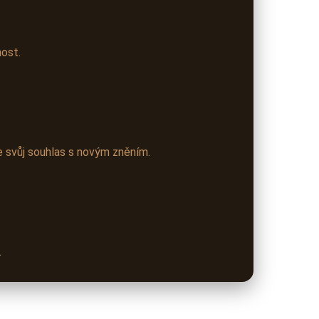
ost.
 svůj souhlas s novým zněním.
.