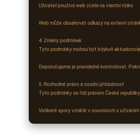
Uživatel používá web zcela na vlastní riziko.
Web může obsahovat odkazy na externí stránky
4. Změny podmínek
Tyto podmínky mohou být kdykoli aktualizová
Doporučujeme je pravidelně kontrolovat. Pokr
5. Rozhodné právo a soudní příslušnost
Tyto podmínky se řídí právem České republiky
Veškeré spory vzniklé v souvislosti s užívání