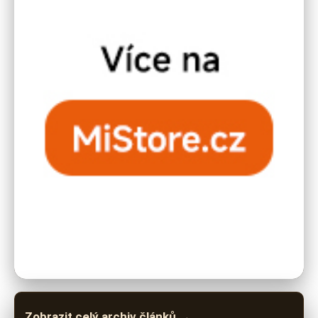
Zobrazit celý archiv článků →