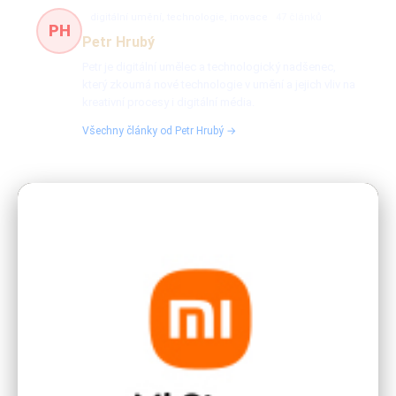
digitální umění, technologie, inovace
47 článků
PH
Petr Hrubý
Petr je digitální umělec a technologický nadšenec,
který zkoumá nové technologie v umění a jejich vliv na
kreativní procesy i digitální média.
Všechny články od Petr Hrubý →