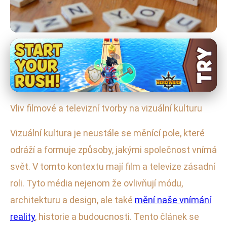
Umění a Digitální Média
Jak Film a TV Mění Naši Vizuální
Kulturu a Realitu
Vliv filmové a televizní tvorby na vizuální kulturu
16. 1. 2026
· 4 min čtení · Autor: Petr Hrubý
Vizuální kultura je neustále se měnící pole, které
odráží a formuje způsoby, jakými společnost vnímá
svět. V tomto kontextu mají film a televize zásadní
roli. Tyto média nejenom že ovlivňují módu,
architekturu a design, ale také
mění naše vnímání
reality
, historie a budoucnosti. Tento článek se