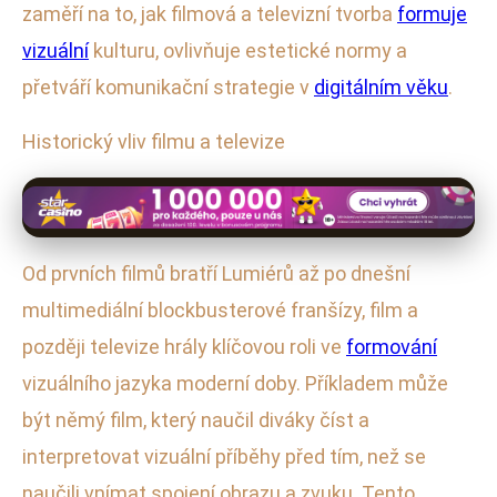
zaměří na to, jak filmová a televizní tvorba
formuje
vizuální
kulturu, ovlivňuje estetické normy a
přetváří komunikační strategie v
digitálním věku
.
Historický vliv filmu a televize
Od prvních filmů bratří Lumiérů až po dnešní
multimediální blockbusterové franšízy, film a
později televize hrály klíčovou roli ve
formování
vizuálního jazyka moderní doby. Příkladem může
být němý film, který naučil diváky číst a
interpretovat vizuální příběhy před tím, než se
naučili vnímat spojení obrazu a zvuku. Tento