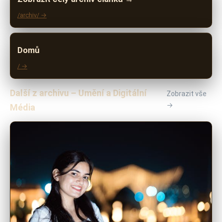
/archiv/ →
Domů
/ →
Další z archivu – Umění a Digitální
Zobrazit vše
→
Média