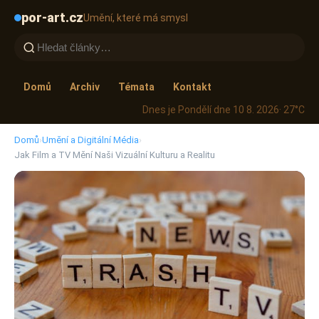
por-art.cz
Umění, které má smysl
Domů
Archiv
Témata
Kontakt
Dnes je Pondělí dne 10 8. 2026
· 27°C
Domů
›
Umění a Digitální Média
›
Jak Film a TV Mění Naši Vizuální Kulturu a Realitu