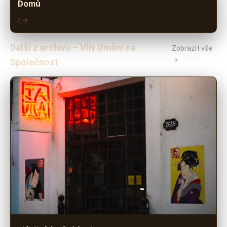
Domů
/ →
Další z archivu – Vliv Umění na
Zobrazit vše
→
Společnost