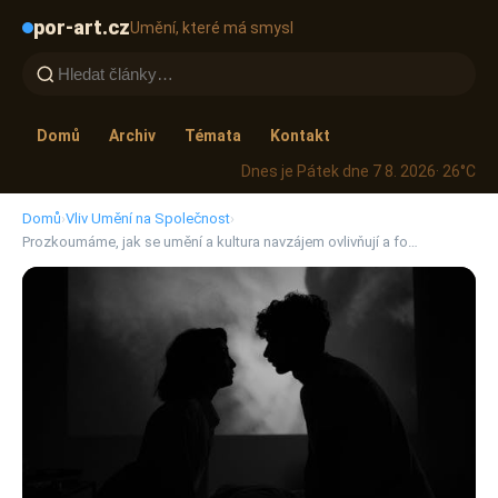
por-art.cz
Umění, které má smysl
Domů
Archiv
Témata
Kontakt
Dnes je Pátek dne 7 8. 2026
· 26°C
Domů
›
Vliv Umění na Společnost
›
Prozkoumáme, jak se umění a kultura navzájem ovlivňují a fo…