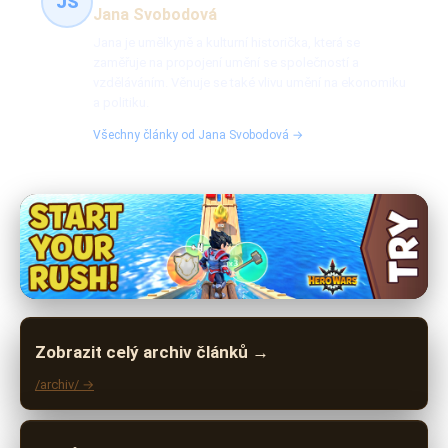
JS
Jana Svobodová
Jana je umělkyně a kulturní historička, která se
zaměřuje na propojení umění se společností a
vzděláváním. Věnuje se také vlivu umění na ekonomiku
a politiku.
Všechny články od Jana Svobodová →
Zobrazit celý archiv článků →
/archiv/ →