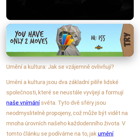
Vliv Umění na Společnost
Prozkoumáme, jak se umění a
kultura navzájem ovlivňují a
Umění a kultura: Jak se vzájemně ovlivňují?
formují
Umění a kultura jsou dva základní pilíře lidské
4. 2. 2026
· 5 min čtení · Autor: Jana Svobodová
společnosti, které se neustále vyvíjejí a formují
naše vnímání
světa. Tyto dvě sféry jsou
neodmyslitelně propojeny, což může být vidět na
mnoha úrovních našeho každodenního života. V
tomto článku se podíváme na to, jak
umění