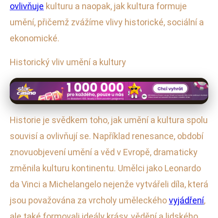
ovlivňuje
kulturu a naopak, jak kultura formuje
umění, přičemž zvážíme vlivy historické, sociální a
ekonomické.
Historický vliv umění a kultury
Historie je svědkem toho, jak umění a kultura spolu
souvisí a ovlivňují se. Například renesance, období
znovuobjevení umění a věd v Evropě, dramaticky
změnila kulturu kontinentu. Umělci jako Leonardo
da Vinci a Michelangelo nejenže vytvářeli díla, která
jsou považována za vrcholy uměleckého
vyjádření
,
ale také formovali ideály krásy, vědění a lidského