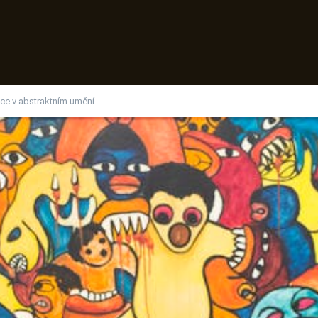
oce v abstraktním umění