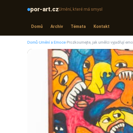
por-art.cz
Umění, které má smysl
Domů
Archiv
Témata
Kontakt
Domů
›
Umění a Emoce
›
Prozkoumejte, jak umělci vyjadřují em