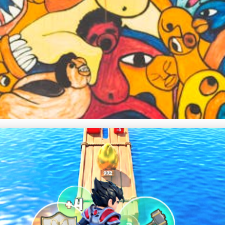
mělci vyjadřují emoce v a