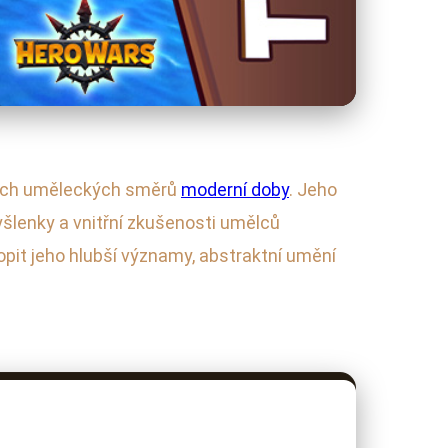
ících uměleckých směrů
moderní doby
. Jeho
yšlenky a vnitřní zkušenosti umělců
pit jeho hlubší významy, abstraktní umění