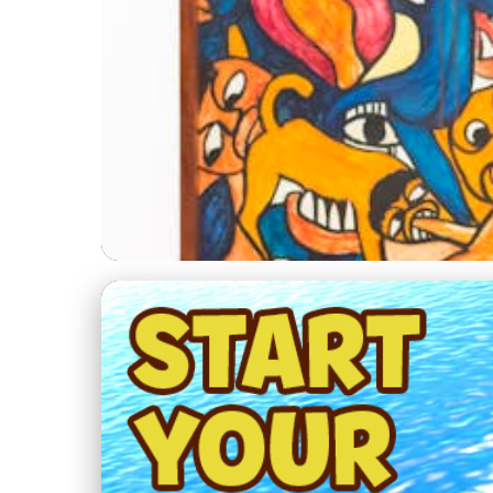
Umění a Emoce
Prozkoumejte, jak u
11. 1. 2026
· 4 min čtení · Autor: Kristýna Jelínková