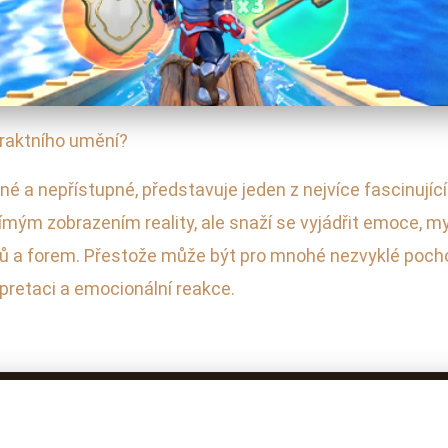
traktního umění?
né a nepřístupné, představuje jeden z nejvíce fascinuj
ímým zobrazením reality, ale snaží se vyjádřit emoce, m
zů a forem. Přestože může být pro mnohé nezvyklé pocho
pretaci a emocionální reakce.