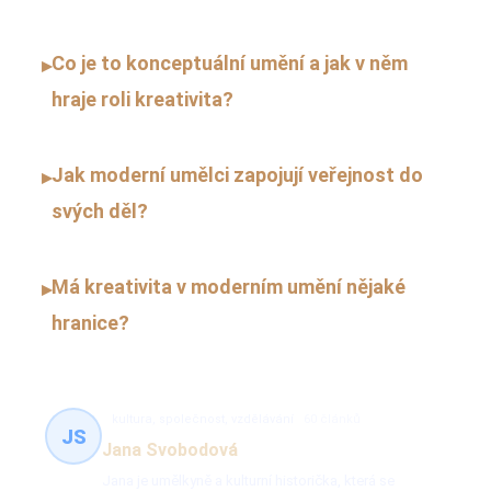
Co je to konceptuální umění a jak v něm
▸
hraje roli kreativita?
Jak moderní umělci zapojují veřejnost do
▸
svých děl?
Má kreativita v moderním umění nějaké
▸
hranice?
kultura, společnost, vzdělávání
60 článků
JS
Jana Svobodová
Jana je umělkyně a kulturní historička, která se