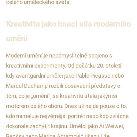
celého uměleckého světa.
Kreativita jako hnací síla moderního
umění
Moderní umění je neodmyslitelně spojeno s
kreativními experimenty. Od počátku 20. století,
kdy avantgardní umělci jako Pablo Picasso nebo
Marcel Duchamp rozbili dosavadní představy o
tom, co je „umění“, se kreativita stala jakýmsi
motorem celého oboru. Dnes už nejde pouze o to,
kdo namaluje nejvěrnější portrét nebo kdo zvládne
dokonale zachytit krajinu. Umělci jako Ai Weiwei,
Banksy nebo Marina Abramović ukazují, že