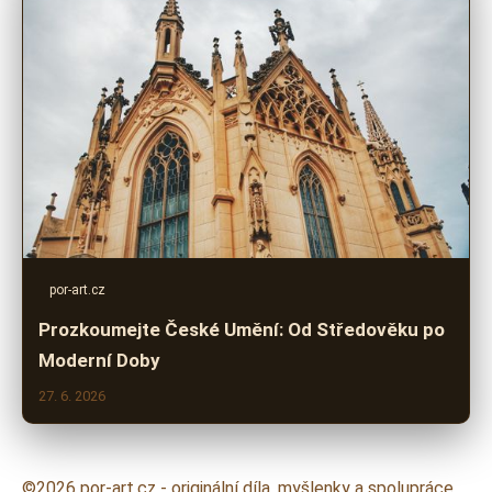
por-art.cz
Prozkoumejte České Umění: Od Středověku po
Moderní Doby
27. 6. 2026
©2026 por-art.cz - originální díla, myšlenky a spolupráce