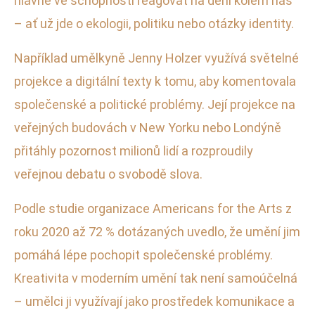
hlavně ve schopnosti reagovat na dění kolem nás
– ať už jde o ekologii, politiku nebo otázky identity.
Například umělkyně Jenny Holzer využívá světelné
projekce a digitální texty k tomu, aby komentovala
společenské a politické problémy. Její projekce na
veřejných budovách v New Yorku nebo Londýně
přitáhly pozornost milionů lidí a rozproudily
veřejnou debatu o svobodě slova.
Podle studie organizace Americans for the Arts z
roku 2020 až 72 % dotázaných uvedlo, že umění jim
pomáhá lépe pochopit společenské problémy.
Kreativita v moderním umění tak není samoúčelná
– umělci ji využívají jako prostředek komunikace a