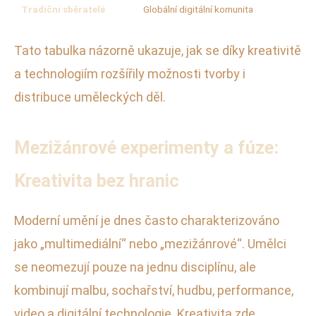
Tradiční sběratelé
Globální digitální komunita
Tato tabulka názorně ukazuje, jak se díky kreativitě
a technologiím rozšířily možnosti tvorby i
distribuce uměleckých děl.
Mezižánrové experimenty a fúze:
Kreativita bez hranic
Moderní umění je dnes často charakterizováno
jako „multimediální“ nebo „mezižánrové“. Umělci
se neomezují pouze na jednu disciplínu, ale
kombinují malbu, sochařství, hudbu, performance,
video a digitální technologie. Kreativita zde