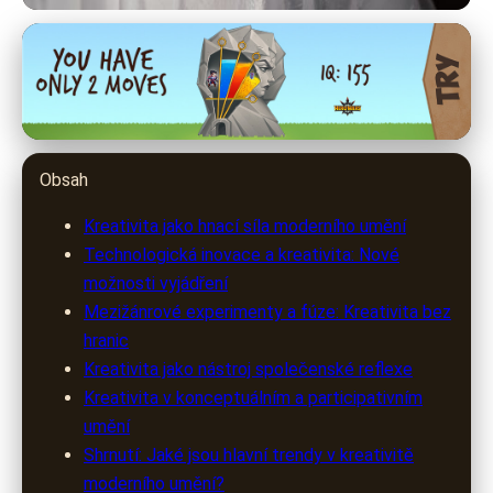
por-art.cz
Průzkum kreativity: Jak formuje
hranice moderního umění
Obsah
11. 3. 2026
· 9 min čtení · Autor: Jana Svobodová
Kreativita jako hnací síla moderního umění
Technologická inovace a kreativita: Nové
možnosti vyjádření
Mezižánrové experimenty a fúze: Kreativita bez
hranic
Kreativita jako nástroj společenské reflexe
Kreativita v konceptuálním a participativním
umění
Shrnutí: Jaké jsou hlavní trendy v kreativitě
moderního umění?