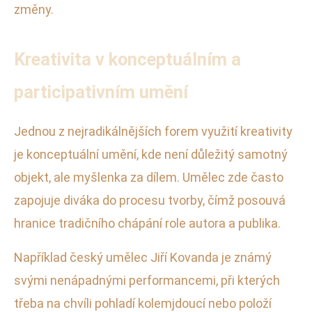
změny.
Kreativita v konceptuálním a
participativním umění
Jednou z nejradikálnějších forem využití kreativity
je konceptuální umění, kde není důležitý samotný
objekt, ale myšlenka za dílem. Umělec zde často
zapojuje diváka do procesu tvorby, čímž posouvá
hranice tradičního chápání role autora a publika.
Například český umělec Jiří Kovanda je známý
svými nenápadnými performancemi, při kterých
třeba na chvíli pohladí kolemjdoucí nebo položí