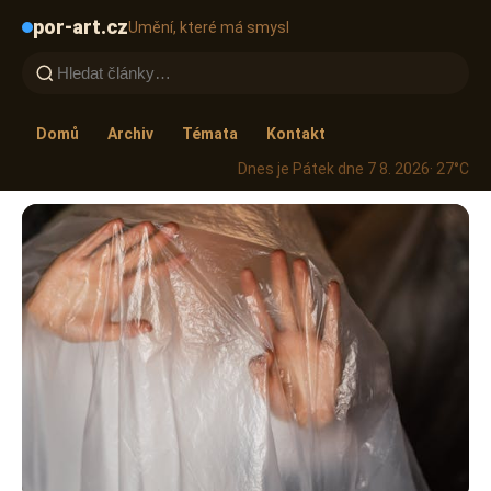
por-art.cz
Umění, které má smysl
Domů
Archiv
Témata
Kontakt
Dnes je Pátek dne 7 8. 2026
· 27°C