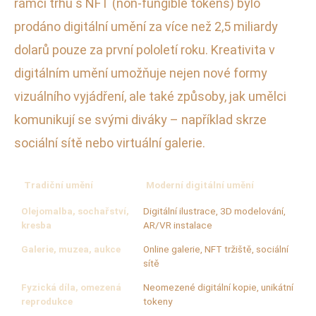
rámci trhu s NFT (non-fungible tokens) bylo
prodáno digitální umění za více než 2,5 miliardy
dolarů pouze za první pololetí roku. Kreativita v
digitálním umění umožňuje nejen nové formy
vizuálního vyjádření, ale také způsoby, jak umělci
komunikují se svými diváky – například skrze
sociální sítě nebo virtuální galerie.
Tradiční umění
Moderní digitální umění
Olejomalba, sochařství,
Digitální ilustrace, 3D modelování,
kresba
AR/VR instalace
Galerie, muzea, aukce
Online galerie, NFT tržiště, sociální
sítě
Fyzická díla, omezená
Neomezené digitální kopie, unikátní
reprodukce
tokeny