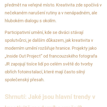
předmět na veřejné místo. Kreativita zde spočívá v
nečekaném narušení rutiny a v nenápadném, ale
hlubokém dialogu s okolím.
Participativní umění, kde se diváci stávají
spolutvůrci, je dalším důkazem, jak kreativita v
moderním umění rozšiřuje hranice. Projekty jako
„Inside Out Project“ od francouzského fotografa
JR zapojují tisíce lidí po celém světě do tvorby
obřích fotoinstalací, které mají často silný
společenský přesah.
Shrnutí: Jaké jsou hlavní trendy v