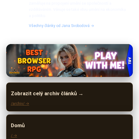
zaměřuje na propojení umění se společností a
vzděláváním. Věnuje se také vlivu umění na ekonomiku
a politiku.
Všechny články od Jana Svobodová →
Zobrazit celý archiv článků →
/archiv/ →
Domů
/ →