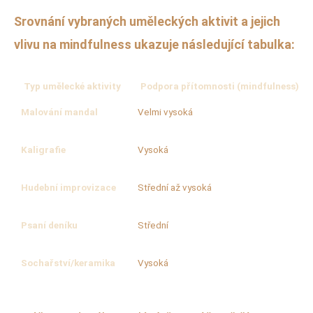
Srovnání vybraných uměleckých aktivit a jejich
vlivu na mindfulness ukazuje následující tabulka:
Typ umělecké aktivity
Podpora přítomnosti (mindfulness)
Malování mandal
Velmi vysoká
Kaligrafie
Vysoká
Hudební improvizace
Střední až vysoká
Psaní deníku
Střední
Sochařství/keramika
Vysoká