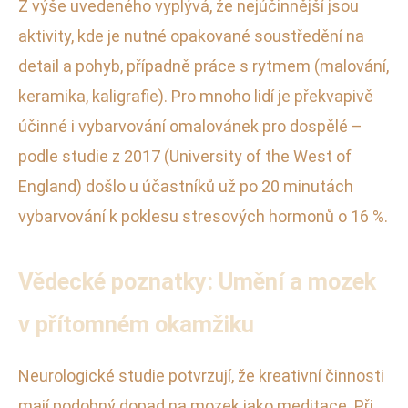
Z výše uvedeného vyplývá, že nejúčinnější jsou
aktivity, kde je nutné opakované soustředění na
detail a pohyb, případně práce s rytmem (malování,
keramika, kaligrafie). Pro mnoho lidí je překvapivě
účinné i vybarvování omalovánek pro dospělé –
podle studie z 2017 (University of the West of
England) došlo u účastníků už po 20 minutách
vybarvování k poklesu stresových hormonů o 16 %.
Vědecké poznatky: Umění a mozek
v přítomném okamžiku
Neurologické studie potvrzují, že kreativní činnosti
mají podobný dopad na mozek jako meditace. Při