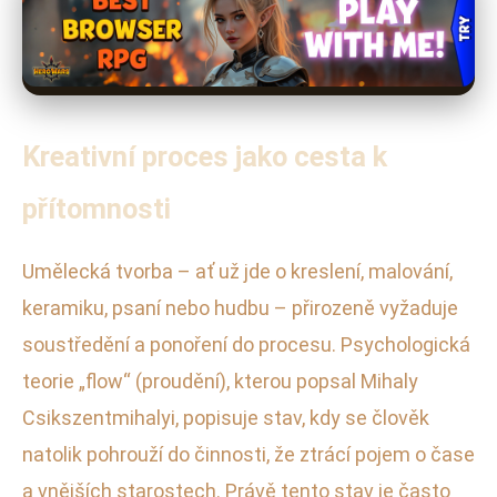
Kreativní proces jako cesta k
přítomnosti
Umělecká tvorba – ať už jde o kreslení, malování,
keramiku, psaní nebo hudbu – přirozeně vyžaduje
soustředění a ponoření do procesu. Psychologická
teorie „flow“ (proudění), kterou popsal Mihaly
Csikszentmihalyi, popisuje stav, kdy se člověk
natolik pohrouží do činnosti, že ztrácí pojem o čase
a vnějších starostech. Právě tento stav je často