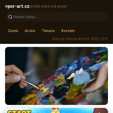
por-art.cz
Umění, které má smysl
Domů
Archiv
Témata
Kontakt
Dnes je Sobota dne 8 8. 2026
· 23°C