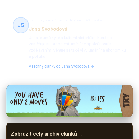
kultura, společnost, vzdělávání
60 článků
JS
Jana Svobodová
Jana je umělkyně a kulturní historička, která se
zaměřuje na propojení umění se společností a
vzděláváním. Věnuje se také vlivu umění na ekonomiku
a politiku.
Všechny články od Jana Svobodová →
Zobrazit celý archiv článků →