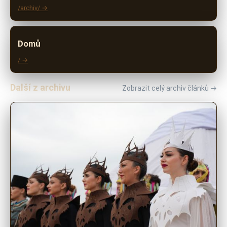
/archiv/ →
Domů
/ →
Další z archivu
Zobrazit celý archiv článků →