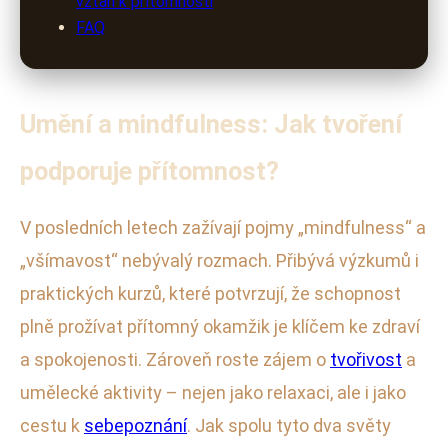
vztah k přítomnosti
FAQ
Umění a mindfulness: Jak tvoření
podporuje přítomnost?
V posledních letech zažívají pojmy „mindfulness“ a
„všímavost“ nebývalý rozmach. Přibývá výzkumů i
praktických kurzů, které potvrzují, že schopnost
plně prožívat přítomný okamžik je klíčem ke zdraví
a spokojenosti. Zároveň roste zájem o
tvořivost
a
umělecké aktivity – nejen jako relaxaci, ale i jako
cestu k
sebepoznání
. Jak spolu tyto dva světy