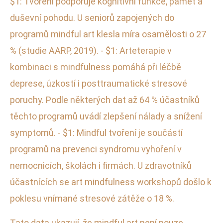
$1: Tvoření podporuje kognitivní funkce, paměť a
duševní pohodu. U seniorů zapojených do
programů mindful art klesla míra osamělosti o 27
% (studie AARP, 2019). - $1: Arteterapie v
kombinaci s mindfulness pomáhá při léčbě
deprese, úzkostí i posttraumatické stresové
poruchy. Podle některých dat až 64 % účastníků
těchto programů uvádí zlepšení nálady a snížení
symptomů. - $1: Mindful tvoření je součástí
programů na prevenci syndromu vyhoření v
nemocnicích, školách i firmách. U zdravotníků
účastnících se art mindfulness workshopů došlo k
poklesu vnímané stresové zátěže o 18 %.
Tato data ukazují, že mindful art není pouze