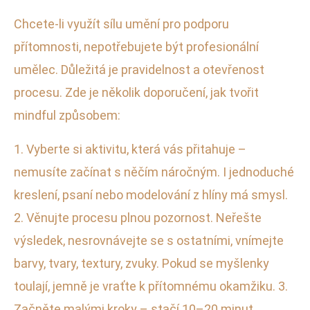
Chcete-li využít sílu umění pro podporu
přítomnosti, nepotřebujete být profesionální
umělec. Důležitá je pravidelnost a otevřenost
procesu. Zde je několik doporučení, jak tvořit
mindful způsobem:
1. Vyberte si aktivitu, která vás přitahuje –
nemusíte začínat s něčím náročným. I jednoduché
kreslení, psaní nebo modelování z hlíny má smysl.
2. Věnujte procesu plnou pozornost. Neřešte
výsledek, nesrovnávejte se s ostatními, vnímejte
barvy, tvary, textury, zvuky. Pokud se myšlenky
toulají, jemně je vraťte k přítomnému okamžiku. 3.
Začněte malými kroky – stačí 10–20 minut