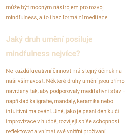
může být mocným nástrojem pro rozvoj
mindfulness, a to i bez formální meditace.
Jaký druh umění posiluje
mindfulness nejvíce?
Ne každá kreativní činnost má stejný účinek na
naši všímavost. Některé druhy umění jsou přímo
navrženy tak, aby podporovaly meditativní stav –
například kaligrafie, mandaly, keramika nebo
intuitivní malování. Jiné, jako je psaní deníku či
improvizace v hudbě, rozvíjejí spíše schopnost
reflektovat a vnímat své vnitřní prožívání.