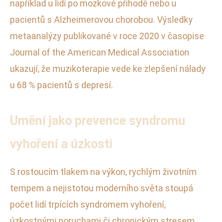
například u lidí po mozkové příhodě nebo u
pacientů s Alzheimerovou chorobou. Výsledky
metaanalýzy publikované v roce 2020 v časopise
Journal of the American Medical Association
ukazují, že muzikoterapie vede ke zlepšení nálady
u 68 % pacientů s depresí.
Umění jako prevence syndromu
vyhoření a úzkosti
S rostoucím tlakem na výkon, rychlým životním
tempem a nejistotou moderního světa stoupá
počet lidí trpících syndromem vyhoření,
úzkostnými poruchami či chronickým stresem.