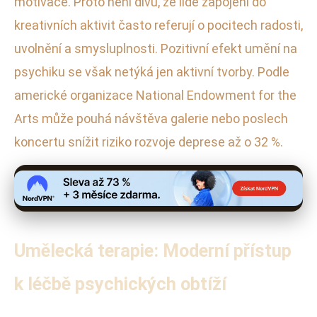
motivace. Proto není divu, že lidé zapojení do
kreativních aktivit často referují o pocitech radosti,
uvolnění a smysluplnosti. Pozitivní efekt umění na
psychiku se však netýká jen aktivní tvorby. Podle
americké organizace National Endowment for the
Arts může pouhá návštěva galerie nebo poslech
koncertu snížit riziko rozvoje deprese až o 32 %.
Umělecká terapie: Moderní přístup
k léčbě psychických obtíží