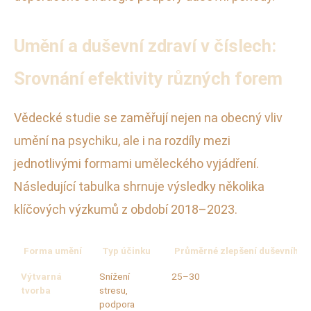
Umění a duševní zdraví v číslech:
Srovnání efektivity různých forem
Vědecké studie se zaměřují nejen na obecný vliv
umění na psychiku, ale i na rozdíly mezi
jednotlivými formami uměleckého vyjádření.
Následující tabulka shrnuje výsledky několika
klíčových výzkumů z období 2018–2023.
Forma umění
Typ účinku
Průměrné zlepšení duševního z
Výtvarná
Snížení
25–30
tvorba
stresu,
podpora