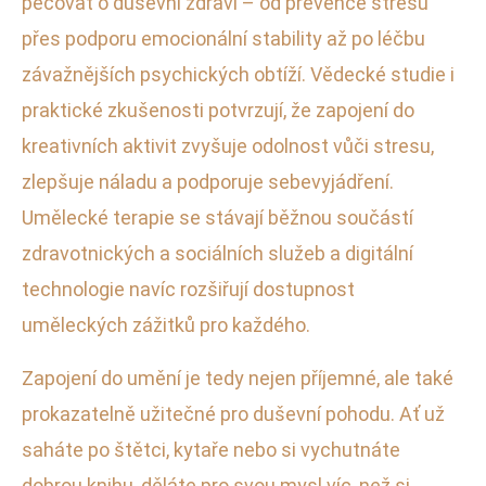
pečovat o duševní zdraví – od prevence stresu
přes podporu emocionální stability až po léčbu
závažnějších psychických obtíží. Vědecké studie i
praktické zkušenosti potvrzují, že zapojení do
kreativních aktivit zvyšuje odolnost vůči stresu,
zlepšuje náladu a podporuje sebevyjádření.
Umělecké terapie se stávají běžnou součástí
zdravotnických a sociálních služeb a digitální
technologie navíc rozšiřují dostupnost
uměleckých zážitků pro každého.
Zapojení do umění je tedy nejen příjemné, ale také
prokazatelně užitečné pro duševní pohodu. Ať už
saháte po štětci, kytaře nebo si vychutnáte
dobrou knihu, děláte pro svou mysl víc, než si