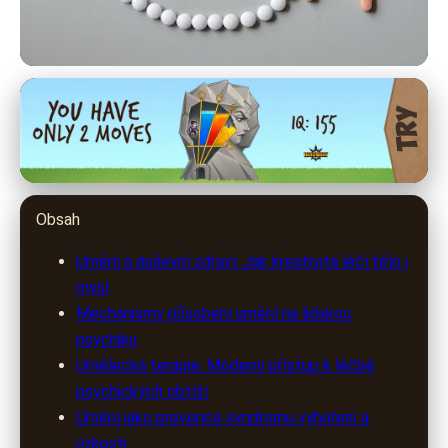
por-art.cz
Umění jako lék na duši: Proč je
kreativita klíčem k zdraví
Obsah
5. 3. 2026
· 9 min čtení · Autor: Kristýna Jelínková
Umění a duševní zdraví: Jak kreativita léčí tělo i
mysl
Mechanismy působení umění na lidskou
psychiku
Umělecká terapie: Moderní přístup k léčbě
psychických obtíží
Umění jako prevence syndromu vyhoření a
úzkosti