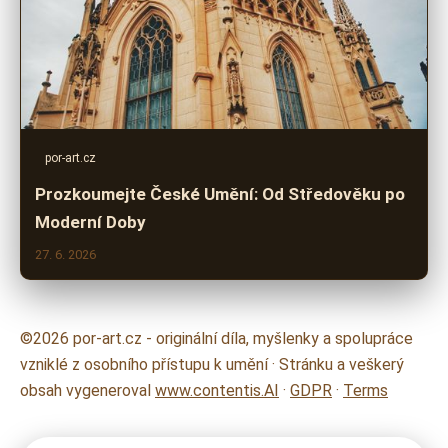
por-art.cz
Prozkoumejte České Umění: Od Středověku po
Moderní Doby
27. 6. 2026
©2026 por-art.cz - originální díla, myšlenky a spolupráce
vzniklé z osobního přístupu k umění · Stránku a veškerý
obsah vygeneroval
www.contentis.AI
·
GDPR
·
Terms