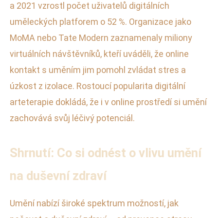
a 2021 vzrostl počet uživatelů digitálních
uměleckých platforem o 52 %. Organizace jako
MoMA nebo Tate Modern zaznamenaly miliony
virtuálních návštěvníků, kteří uváděli, že online
kontakt s uměním jim pomohl zvládat stres a
úzkost z izolace. Rostoucí popularita digitální
arteterapie dokládá, že i v online prostředí si umění
zachovává svůj léčivý potenciál.
Shrnutí: Co si odnést o vlivu umění
na duševní zdraví
Umění nabízí široké spektrum možností, jak