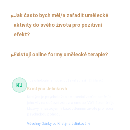
Jak často bych měl/a zařadit umělecké
▸
aktivity do svého života pro pozitivní
efekt?
Existují online formy umělecké terapie?
▸
psychologie, emoce, duševní zdraví
21 článků
KJ
Kristýna Jelínková
Kristýna je psycholožka se specializací na umění a
jeho vliv na duševní zdraví a emoce. Věří, že umění je
klíčovým nástrojem v každodenním životě pro lepší
psychickou pohodu.
Všechny články od Kristýna Jelínková →