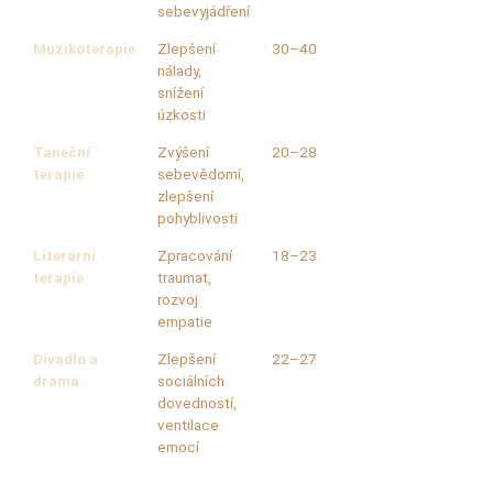
sebevyjádření
Muzikoterapie
Zlepšení
30–40
nálady,
snížení
úzkosti
Taneční
Zvýšení
20–28
terapie
sebevědomí,
zlepšení
pohyblivosti
Literární
Zpracování
18–23
terapie
traumat,
rozvoj
empatie
Divadlo a
Zlepšení
22–27
drama
sociálních
dovedností,
ventilace
emocí