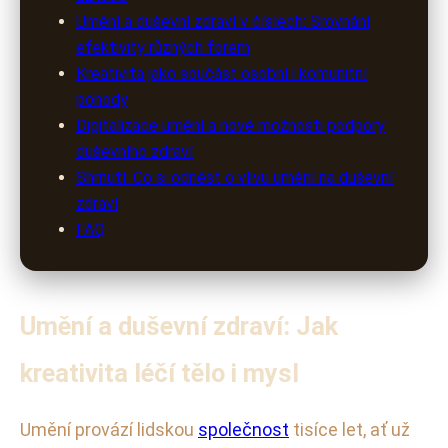
Umění a duševní zdraví v číslech: Srovnání
efektivity různých forem
Kreativita jako součást osobní i komunitní
pohody
Digitalizace umění a nové možnosti podpory
duševního zdraví
Shrnutí: Co si odnést o vlivu umění na duševní
zdraví
FAQ
Umění a duševní zdraví: Jak
kreativita léčí tělo i mysl
Umění provází lidskou
společnost
tisíce let, ať už