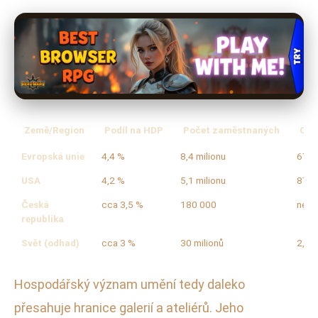
Země/Region
Podíl na HDP
Počet zaměstnaných
Obr
Evropská unie
4,4 %
8,4 milionu
674 m
USA
4,2 %
5,1 milionu
877 m
Česká
cca 3,5 %
180 000
nece
republika
Svět (odhad)
cca 3 %
30 milionů
2,25 
Hospodářský význam umění tedy daleko
přesahuje hranice galerií a ateliérů. Jeho