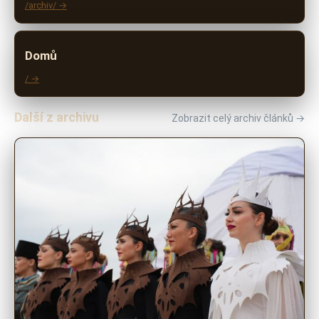
/archiv/ →
Domů
/ →
Další z archivu
Zobrazit celý archiv článků →