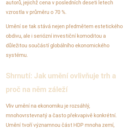
autorů, jejichž cena v posledních deseti letech
vzrostla v průměru o 70 %.
Umění se tak stává nejen předmětem estetického
obdivu, ale i seriózní investiční komoditou a
důležitou součástí globálního ekonomického
systému.
Shrnutí: Jak umění ovlivňuje trh a
proč na něm záleží
Vliv umění na ekonomiku je rozsáhlý,
mnohovrstevnatý a často překvapivě konkrétní.
Umění tvoří významnou část HDP mnoha zemí,