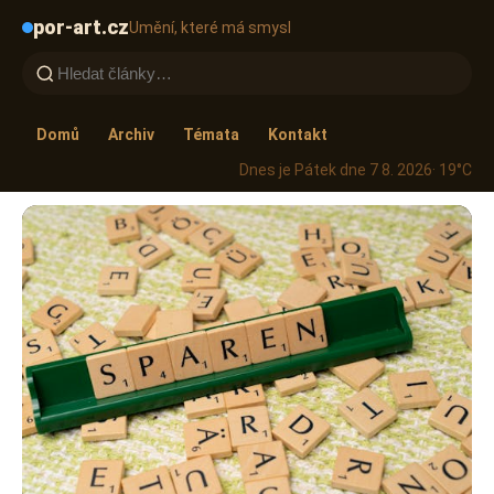
por-art.cz
Umění, které má smysl
Domů
Archiv
Témata
Kontakt
Dnes je Pátek dne 7 8. 2026
· 19°C