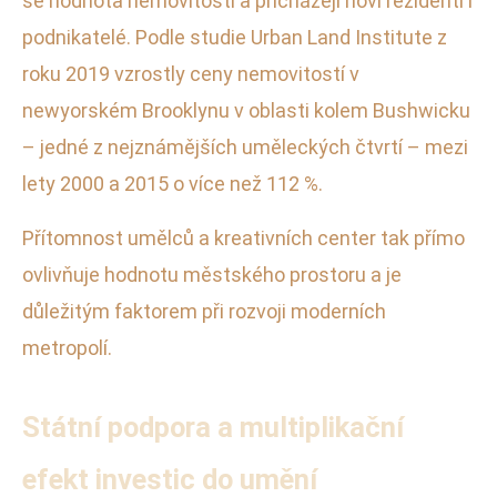
se hodnota nemovitostí a přicházejí noví rezidenti i
podnikatelé. Podle studie Urban Land Institute z
roku 2019 vzrostly ceny nemovitostí v
newyorském Brooklynu v oblasti kolem Bushwicku
– jedné z nejznámějších uměleckých čtvrtí – mezi
lety 2000 a 2015 o více než 112 %.
Přítomnost umělců a kreativních center tak přímo
ovlivňuje hodnotu městského prostoru a je
důležitým faktorem při rozvoji moderních
metropolí.
Státní podpora a multiplikační
efekt investic do umění