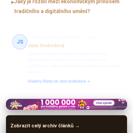
Jaký je rozdíl mezi ekonomickým přínosem
▸
tradičního a digitálního umění?
kultura, společnost, vzdělávání
60 článků
JS
Jana Svobodová
Jana je umělkyně a kulturní historička, která se
zaměřuje na propojení umění se společností a
vzděláváním. Věnuje se také vlivu umění na ekonomiku
a politiku.
Všechny články od Jana Svobodová →
Zobrazit celý archiv článků →