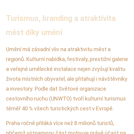
Turismus, branding a atraktivita
měst díky umění
Umění má zásadní vliv na atraktivitu měst a
regionů. Kulturní nabídka, festivaly, prestižní galerie
a veřejné umělecké instalace nejen zvyšují kvalitu
života místních obyvatel, ale přitahují i návštěvníky
a investory. Podle dat Světové organizace
cestovního ruchu (UNWTO) tvoří kulturní turismus
téměř 40 % všech turistických cest v Evropě.
Praha ročně přiláká více než 8 milionů turistů,
přičemž významnou část motivuje právě účast na