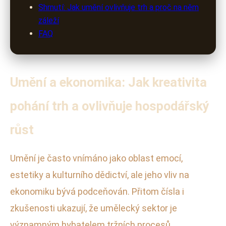
Shrnutí: Jak umění ovlivňuje trh a proč na něm
záleží
FAQ
Umění a ekonomika: Jak kreativita
pohání trh a ovlivňuje hospodářský
růst
Umění je často vnímáno jako oblast emocí,
estetiky a kulturního dědictví, ale jeho vliv na
ekonomiku bývá podceňován. Přitom čísla i
zkušenosti ukazují, že umělecký sektor je
významným hybatelem tržních procesů,