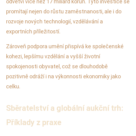
odvětví více než 17 miliard korun. Tyto investice se
promítají nejen do růstu zaměstnanosti, ale i do
rozvoje nových technologií, vzdělávání a
exportních příležitostí.
Zároveň podpora umění přispívá ke společenské
kohezi, lepšímu vzdělání a vyšší životní
spokojenosti obyvatel, což se dlouhodobě
pozitivně odráží i na výkonnosti ekonomiky jako
celku.
Sběratelství a globální aukční trh:
Příklady z praxe