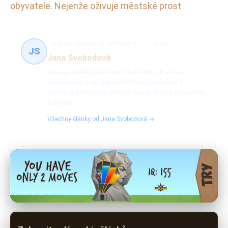
obyvatele. Nejenže oživuje městské prost
kultura, společnost, vzdělávání
60 článků
JS
Jana Svobodová
Jana je umělkyně a kulturní historička, která se
zaměřuje na propojení umění se společností a
vzděláváním. Věnuje se také vlivu umění na ekonomiku
a politiku.
Všechny články od Jana Svobodová →