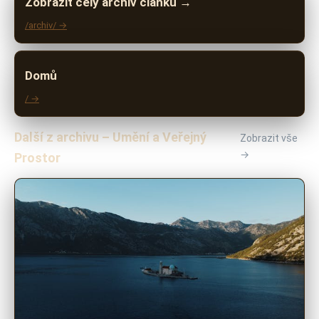
Zobrazit celý archiv článků →
/archiv/ →
Domů
/ →
Další z archivu – Umění a Veřejný
Zobrazit vše
→
Prostor