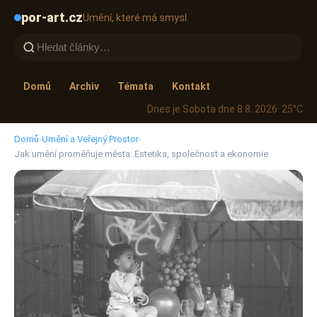
por-art.cz
Umění, které má smysl
Domů
Archiv
Témata
Kontakt
Dnes je Sobota dne 8 8. 2026
· 25°C
Domů
›
Umění a Veřejný Prostor
›
Jak umění proměňuje města: Estetika, společnost a ekonomie