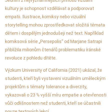
Jedním z nejvýznamnějších přínosů vizuální
kultury je schopnost vzdělávat a podporovat
empatii. Ilustrace, komiksy nebo vizuální
storytelling mohou zprostředkovat složitá témata
dětem i dospělým jednodušeji než text. Například
komiksová série „Persepolis“ od Marjane Satrapi
přiblížila milionům čtenářů problematiku íránské
revoluce z pohledu dítěte.
Výzkum University of California (2021) ukázal, že
studenti, kteří byli vystaveni vizuálním uměleckým
projektům s tématy tolerance a diverzity,
vykazovali o 23 % vyšší míru empatie a otevřenosti
vůči odlišnostem než studenti, kteří se účastnili
pouze textových lekcí.