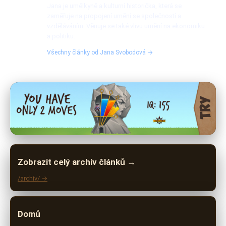
Jana je umělkyně a kulturní historička, která se
zaměřuje na propojení umění se společností a
vzděláváním. Věnuje se také vlivu umění na ekonomiku
a politiku.
Všechny články od Jana Svobodová →
Zobrazit celý archiv článků →
/archiv/ →
Domů