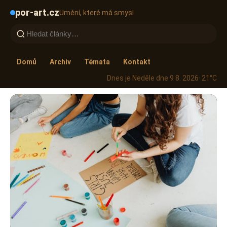
por-art.cz
Umění, které má smysl
Domů
Archiv
Témata
Kontakt
Dnes je Neděle dne 9 8. 2026
· 21°C