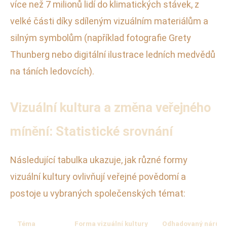
více než 7 milionů lidí do klimatických stávek, z
velké části díky sdíleným vizuálním materiálům a
silným symbolům (například fotografie Grety
Thunberg nebo digitální ilustrace ledních medvědů
na táních ledovcích).
Vizuální kultura a změna veřejného
mínění: Statistické srovnání
Následující tabulka ukazuje, jak různé formy
vizuální kultury ovlivňují veřejné povědomí a
postoje u vybraných společenských témat:
Téma
Forma vizuální kultury
Odhadovaný nárůst