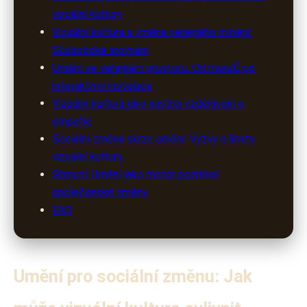
vizuální kultury
Vizuální kultura a změna veřejného mínění:
Statistické srovnání
Umění ve veřejném prostoru: Od muralů po
interaktivní instalace
Vizuální kultura jako nástroj vzdělávání a
empatie
Sociální změna skrze umění: Výzvy a limity
vizuální kultury
Shrnutí: Umění jako motor pozitivní
společenské změny
FAQ
Umění pro sociální změnu: Jak