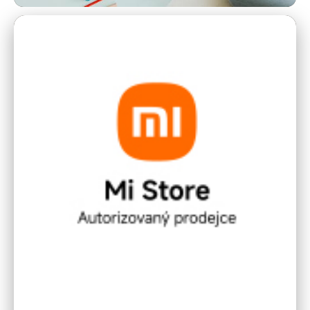
por-art.cz
Umění jako Katalyzátor
Společenské Změny: Síla Vizuální
Kultury
17. 3. 2026
· 9 min čtení · Autor: Jana Svobodová