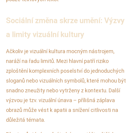
Sociální změna skrze umění: Výzvy
a limity vizuální kultury
Ačkoliv je vizuální kultura mocným nástrojem,
naráží na řadu limitů. Mezi hlavní patří riziko
zploštění komplexních poselství do jednoduchých
sloganů nebo vizuálních symbolů, které mohou být
snadno zneužity nebo vytrženy z kontextu. Další
výzvou je tzv. vizuální únava – přílišná záplava
obrazů může vést k apatii a snížení citlivosti na
důležitá témata.