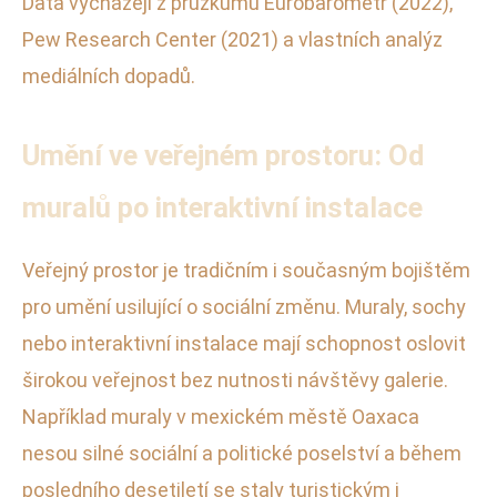
Data vycházejí z průzkumů Eurobarometr (2022),
Pew Research Center (2021) a vlastních analýz
mediálních dopadů.
Umění ve veřejném prostoru: Od
muralů po interaktivní instalace
Veřejný prostor je tradičním i současným bojištěm
pro umění usilující o sociální změnu. Muraly, sochy
nebo interaktivní instalace mají schopnost oslovit
širokou veřejnost bez nutnosti návštěvy galerie.
Například muraly v mexickém městě Oaxaca
nesou silné sociální a politické poselství a během
posledního desetiletí se staly turistickým i