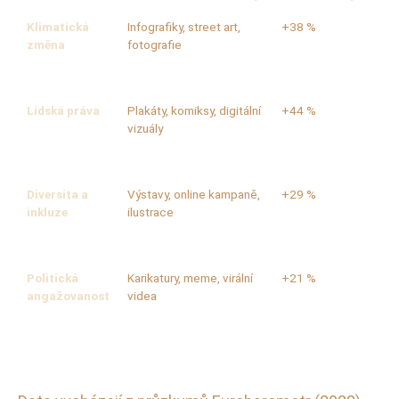
Klimatická
Infografiky, street art,
+38 %
změna
fotografie
Lidská práva
Plakáty, komiksy, digitální
+44 %
vizuály
Diversita a
Výstavy, online kampaně,
+29 %
inkluze
ilustrace
Politická
Karikatury, meme, virální
+21 %
angažovanost
videa