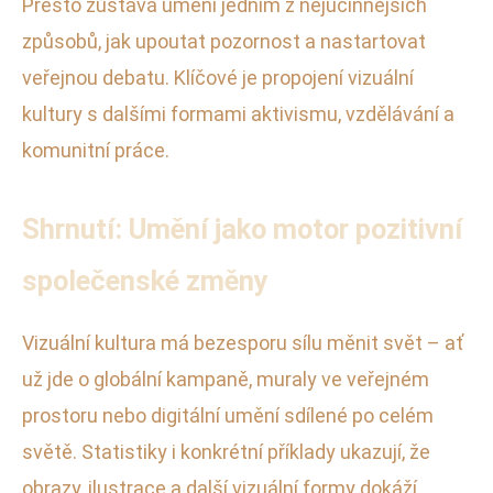
Přesto zůstává umění jedním z nejúčinnějších
způsobů, jak upoutat pozornost a nastartovat
veřejnou debatu. Klíčové je propojení vizuální
kultury s dalšími formami aktivismu, vzdělávání a
komunitní práce.
Shrnutí: Umění jako motor pozitivní
společenské změny
Vizuální kultura má bezesporu sílu měnit svět – ať
už jde o globální kampaně, muraly ve veřejném
prostoru nebo digitální umění sdílené po celém
světě. Statistiky i konkrétní příklady ukazují, že
obrazy, ilustrace a další vizuální formy dokáží