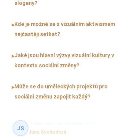
slogany?
Kde je možné se s vizuálním aktivismem
▸
nejčastěji setkat?
Jaké jsou hlavní výzvy vizuální kultury v
▸
kontextu sociální změny?
Může se do uměleckých projektů pro
▸
sociální změnu zapojit každý?
kultura, společnost, vzdělávání
60 článků
JS
Jana Svobodová