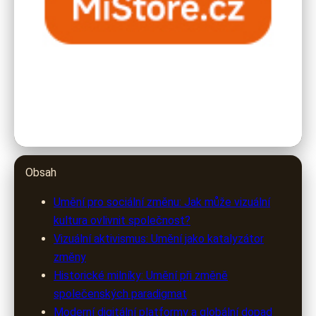
Obsah
Umění pro sociální změnu: Jak může vizuální
kultura ovlivnit společnost?
Vizuální aktivismus: Umění jako katalyzátor
změny
Historické milníky: Umění při změně
společenských paradigmat
Moderní digitální platformy a globální dopad