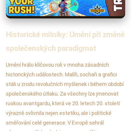
Historické milníky: Umění při změně
společenských paradigmat
Umění hrálo klíčovou roli v mnoha zásadních
historických událostech. Malíři, sochaři a grafici
stáli u zrodu revolučních myšlenek i během období
společenského útlaku. Za všechny lze jmenovat
ruskou avantgardu, která ve 20. letech 20. století
výrazně ovlivnila nejen estetiku, ale i politické
směřování celé generace. V Evropě sehrál