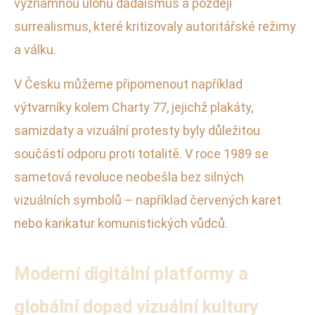
významnou úlohu dadaismus a později
surrealismus, které kritizovaly autoritářské režimy
a válku.
V Česku můžeme připomenout například
výtvarníky kolem Charty 77, jejichž plakáty,
samizdaty a vizuální protesty byly důležitou
součástí odporu proti totalitě. V roce 1989 se
sametová revoluce neobešla bez silných
vizuálních symbolů – například červených karet
nebo karikatur komunistických vůdců.
Moderní digitální platformy a
globální dopad vizuální kultury